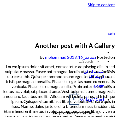
Skip to content
Style
Another post with A Gallery
Posted on
دسامبر 16, 2013
by
mohammad
Lorem ipsum dolor sit amet, consectetur adipiscing elit. In sed
vulputate massa. Fusce ante magna, iaculis ut purus ut, facilisis
صفحه اصلی
ultrices nibh. Quisque commodo nunc eget tortor dapibus, et
فروشگاه
tristique magna convallis. Phasellus egestas nunc eu venenatis
Login
vehicula. Phasellus et magna nulla. Proin ante nunc, mollis a
lectus ac, volutpat placerat ante. Vestibulum sit amet magna sit
amet nunc faucibus mollis. Aliquam vel lacinia purus, id tristique
Cart /
تومان
0
0
ipsum. Quisque vitae nibh ut libero vulputate ornare quis in
risus. Nam sodales justo orci, a bibendum risus tincidunt id.
Etiam hendrerit, metus in volutpat tempus, neque libero viverra
No products in the cart.
lorem, ac tristique orci augue eu metus. Aenean elementum nisi