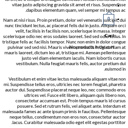
vitae justo adipiscing gravida sit amet et risus. Suspendisse
dapibus elementum quam, vel semper mi tempus ac.
0
Nam at nisi risus. Proin pretium, dolor vel venenatis suscipit, dui
nunc tincidunt lectus, ac placerat felis dui in justo. Aliquam orci
velit, facilisis in facilisis non, scelerisque in massa. Integer
Cart
scelerisque odio nec eros sodales laoreet. Sed sed odio tellus. In
tristique felis ac facilisis tempor. Nunc non enim in dolor congue
No products in the cart.
pulvinar sed sed nisi. Mauris viverra convallis feugiat. Nam at
mauris laoreet, dictum leo at, tristique mi. Aenean pellentesque
justo vel diam elementum iaculis. Nam lobortis cursus
vestibulum. Nulla feugiat mauris felis, auctor pretium dui
euismod in.
Vestibulum et enim vitae lectus malesuada aliquam vitae non
mi. Suspendisse tellus eros, ultricies nec lorem feugiat, pharetra
auctor dui. Suspendisse placerat neque leo, nec commodo eros
ultrices vel. Fusce elit libero, aliquam quis libero non,
consectetur accumsan est. Proin tempus mauris id cursus
posuere. Sed et rutrum felis, vel aliquet ante. Interdum et
malesuada fames ac ante ipsum primis in faucibus. Pellentesque
neque tellus, condimentum non eros non, consectetur auctor
lacus. Curabitur malesuada odio eget elit egestas porttitor.