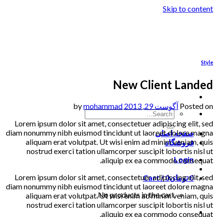
Skip to content
Style
New Client Landed
Posted on
آگوست 29, 2013
by
mohammad
Lorem ipsum dolor sit amet, consectetuer adipiscing elit, sed
diam nonummy nibh euismod tincidunt ut laoreet dolore magna
صفحه اصلی
aliquam erat volutpat. Ut wisi enim ad minim veniam, quis
فروشگاه
nostrud exerci tation ullamcorper suscipit lobortis nisl ut
Login
aliquip ex ea commodo consequat.
Lorem ipsum dolor sit amet, consectetuer adipiscing elit, sed
0
تومان
0
Cart /
diam nonummy nibh euismod tincidunt ut laoreet dolore magna
No products in the cart.
aliquam erat volutpat. Ut wisi enim ad minim veniam, quis
nostrud exerci tation ullamcorper suscipit lobortis nisl ut
aliquip ex ea commodo consequat.