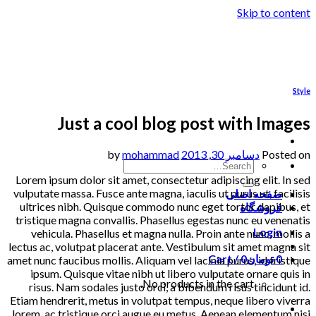
Skip to content
Style
Just a cool blog post with Images
Posted on
دسامبر 30, 2013
by
mohammad
Lorem ipsum dolor sit amet, consectetur adipiscing elit. In sed
vulputate massa. Fusce ante magna, iaculis ut purus ut, facilisis
صفحه اصلی
ultrices nibh. Quisque commodo nunc eget tortor dapibus, et
فروشگاه
tristique magna convallis. Phasellus egestas nunc eu venenatis
Login
vehicula. Phasellus et magna nulla. Proin ante nunc, mollis a
lectus ac, volutpat placerat ante. Vestibulum sit amet magna sit
0
تومان
0
Cart /
amet nunc faucibus mollis. Aliquam vel lacinia purus, id tristique
ipsum. Quisque vitae nibh ut libero vulputate ornare quis in
No products in the cart.
risus. Nam sodales justo orci, a bibendum risus tincidunt id.
Etiam hendrerit, metus in volutpat tempus, neque libero viverra
lorem, ac tristique orci augue eu metus. Aenean elementum nisi