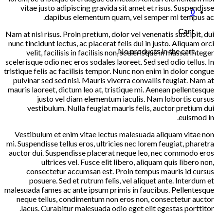
vitae justo adipiscing gravida sit amet et risus. Suspendisse
0
dapibus elementum quam, vel semper mi tempus ac.
Cart
Nam at nisi risus. Proin pretium, dolor vel venenatis suscipit, dui
nunc tincidunt lectus, ac placerat felis dui in justo. Aliquam orci
No products in the cart.
velit, facilisis in facilisis non, scelerisque in massa. Integer
scelerisque odio nec eros sodales laoreet. Sed sed odio tellus. In
tristique felis ac facilisis tempor. Nunc non enim in dolor congue
pulvinar sed sed nisi. Mauris viverra convallis feugiat. Nam at
mauris laoreet, dictum leo at, tristique mi. Aenean pellentesque
justo vel diam elementum iaculis. Nam lobortis cursus
vestibulum. Nulla feugiat mauris felis, auctor pretium dui
euismod in.
Vestibulum et enim vitae lectus malesuada aliquam vitae non
mi. Suspendisse tellus eros, ultricies nec lorem feugiat, pharetra
auctor dui. Suspendisse placerat neque leo, nec commodo eros
ultrices vel. Fusce elit libero, aliquam quis libero non,
consectetur accumsan est. Proin tempus mauris id cursus
posuere. Sed et rutrum felis, vel aliquet ante. Interdum et
malesuada fames ac ante ipsum primis in faucibus. Pellentesque
neque tellus, condimentum non eros non, consectetur auctor
lacus. Curabitur malesuada odio eget elit egestas porttitor.