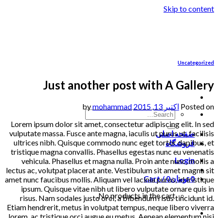
Skip to content
Uncategorized
Just another post with A Gallery
Posted on
اکتبر 13, 2015
by
mohammad
Lorem ipsum dolor sit amet, consectetur adipiscing elit. In sed
vulputate massa. Fusce ante magna, iaculis ut purus ut, facilisis
صفحه اصلی
ultrices nibh. Quisque commodo nunc eget tortor dapibus, et
فروشگاه
tristique magna convallis. Phasellus egestas nunc eu venenatis
Login
vehicula. Phasellus et magna nulla. Proin ante nunc, mollis a
lectus ac, volutpat placerat ante. Vestibulum sit amet magna sit
0
تومان
0
Cart /
amet nunc faucibus mollis. Aliquam vel lacinia purus, id tristique
ipsum. Quisque vitae nibh ut libero vulputate ornare quis in
No products in the cart.
risus. Nam sodales justo orci, a bibendum risus tincidunt id.
Etiam hendrerit, metus in volutpat tempus, neque libero viverra
lorem, ac tristique orci augue eu metus. Aenean elementum nisi