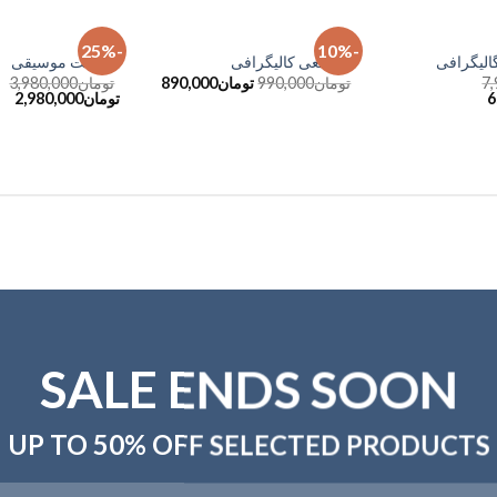
استند
تابلو
-25%
-10%
افزودن
افزودن
الیگرافی
جاشمعی کالیگرافی
تابلو نت موسیقی
به
به
7
تومان
990,000
تومان
890,000
تومان
3,980,000
علاقه
علاقه
6
تومان
2,980,000
مندی
مندی
ها
ها
SALE ENDS SOON
UP TO
50% OFF
SELECTED PRODUCTS