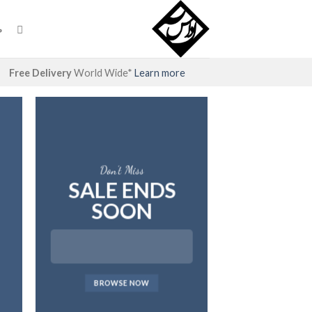
Ski
t
ص
conten
Free Delivery
World Wide*
Learn more
Don’t Miss
SALE ENDS
SOON
BROWSE NOW