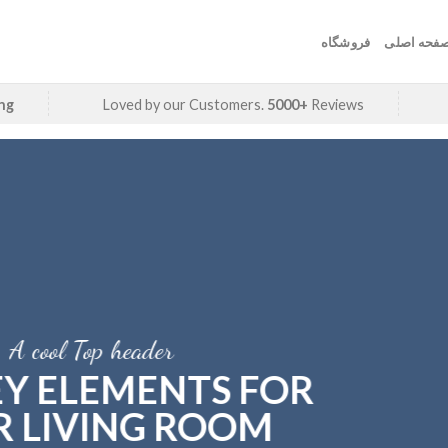
فحه اصلی
فروشگاه
ing
Loved by our Customers.
5000+
Reviews
A cool Top header
EY ELEMENTS FOR
 LIVING ROOM