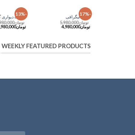
آیینه
ساعت
-13%
-17%
افزودن
آینه کالیگرافی
ساعت دیواری گ
به
تومان
5,980,000
تومان
,980,000
علاقه
تومان
4,980,000
تومان
,980,000
مندی
ها
WEEKLY FEATURED PRODUCTS