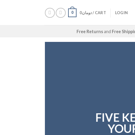
LOGIN
CART /
تومان
0
0
Free Returns
and
Free Shipp
FIVE K
YOUR