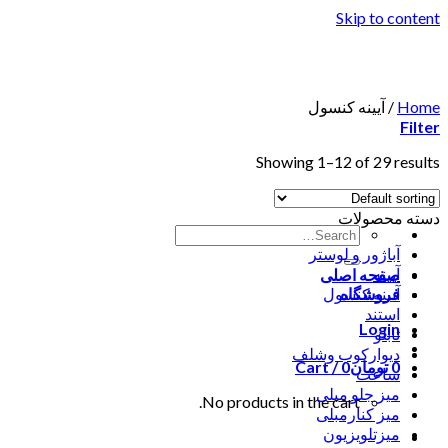
Skip to content
Home
/
آیینه کنسول
Filter
Showing 1–12 of 29 results
دسته محصولات
آباژور و لوستر
آیینه
صفحه اصلی
فروشگاه
آیینه کنسول
استند
Login
تابلو
دیوارکوب وشلف
0
تومان
0
Cart /
ساعت
میز جلو مبلی
No products in the cart.
میز کنارمبلی
میزتلویزیون