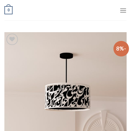
Ski
0
t
conten
-8%
افزودن
به
علاقه
مندی
ها