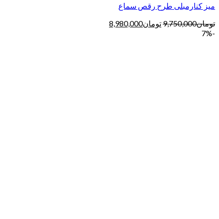
میز کنارمبلی طرح رقص سماع
تومان
9,750,000
تومان
8,980,000
-7%