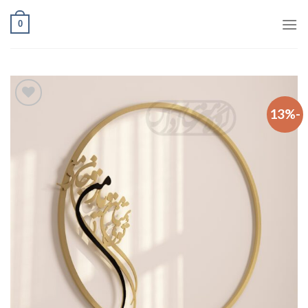
Ski
0
t
conten
-13%
افزودن
به
علاقه
مندی
ها