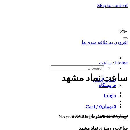
Skip to content
-9%
افزودن به علاقه مندی ها
Home
/
ساعت
ساعت نماد مشهد
صفحه اصلی
فروشگاه
Login
0
تومان
0
Cart /
تومان
980,000
تومان
890,000
No products in the cart.
ساعت رومیزی نماد مشهد