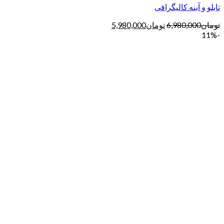
تابلو و آینه کالیگرافی
تومان
6,980,000
تومان
5,980,000
-11%