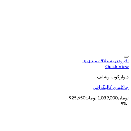
افزودن به علاقه مندی ها
Quick View
دیوارکوب وشلف
جاکلیدی کالیگرافی
تومان
1,089,000
تومان
925,650
-9%