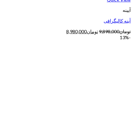
آیینه
آینه کالیگرافی
تومان
9,898,000
تومان
8,980,000
-13%