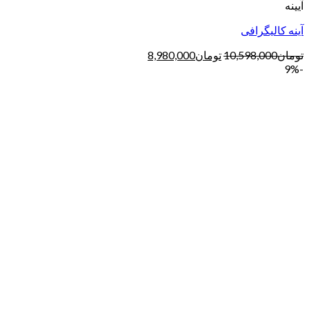
آیینه
آینه کالیگرافی
تومان
10,598,000
تومان
8,980,000
-9%