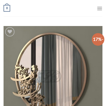
Ski
0
t
conten
-17%
افزودن
به
علاقه
مندی
ها