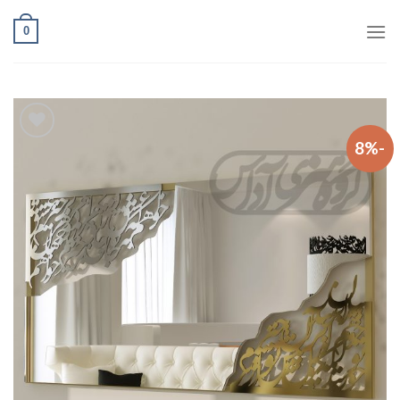
Ski
0
t
conten
-8%
افزودن
به
علاقه
مندی
ها