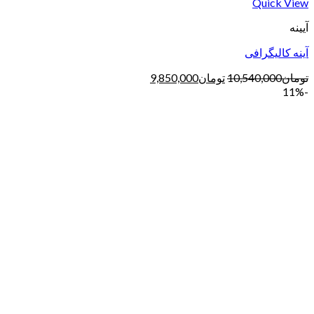
Quick View
آیینه
آینه کالیگرافی
تومان
10,540,000
تومان
9,850,000
-11%