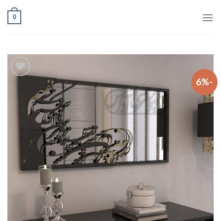
Ski
0
t
conten
-6%
افزودن
به
علاقه
مندی
ها