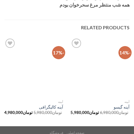
همه شب منتظر مرغ سحرخوان بودم
RELATED PRODUCTS
-17%
-14%
افزودن
افزودن
به
به
علاقه
علاقه
مندی
مندی
ها
ها
آیینه
آیینه
آینه گیسو
آینه کالیگرافی
تومان
6,980,000
تومان
5,980,000
تومان
5,980,000
تومان
4,980,000
صفحه اصلی
فروشگاه