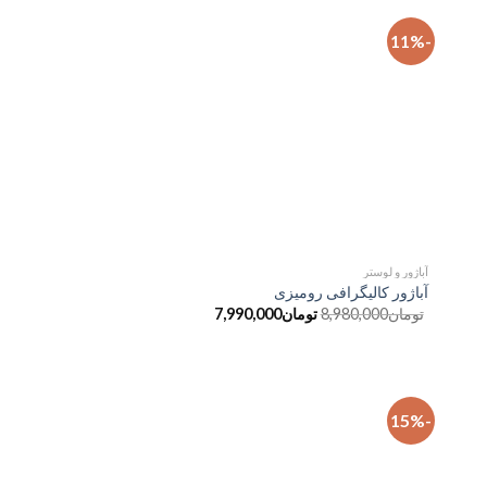
-11%
فزودن
افزودن
به
به
علاقه
علاقه
مندی
مندی
ها
ها
آباژور و لوستر
آباژور کالیگرافی رومیزی
تومان
8,980,000
تومان
7,990,000
-15%
فزودن
افزودن
به
به
علاقه
علاقه
مندی
مندی
ها
ها