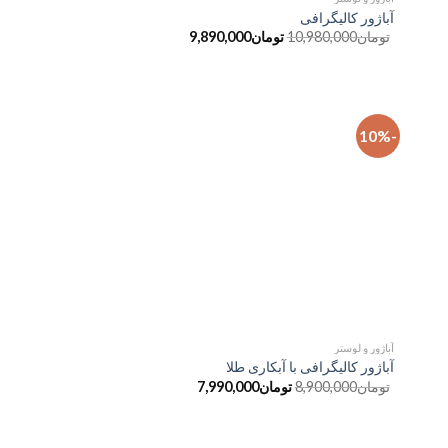
آباژور کالیگرافی
تومان
10,980,000
تومان
9,890,000
-10%
فزودن
افزودن
به
به
علاقه
علاقه
مندی
مندی
ها
ها
آباژور و لوستر
آباژور کالیگرافی با آبکاری طلا
تومان
8,900,000
تومان
7,990,000