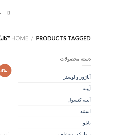
Ski
t
ص
conten
PRODUCTS TAGGED “کالیگرافی”
/
HOME
دسته محصولات
-4%
آباژور و لوستر
آیینه
آیینه کنسول
استند
تابلو
دیوارکوب وشلف
آباژور و