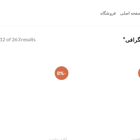
فحه اصلی
فروشگاه
2 of 263 results
-8%
افزودن
ا
به
علاقه
مندی
ها
 لوستر
آباژور و لوستر