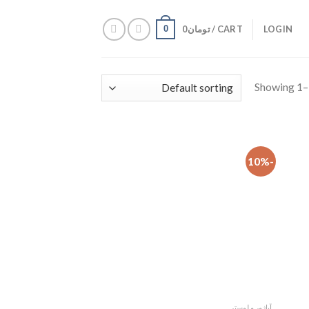
LOGIN
CART /
تومان
0
0
Showing 1–1
-10%
فزودن
افزودن
به
به
علاقه
علاقه
مندی
مندی
ها
ها
آباژور و لوستر