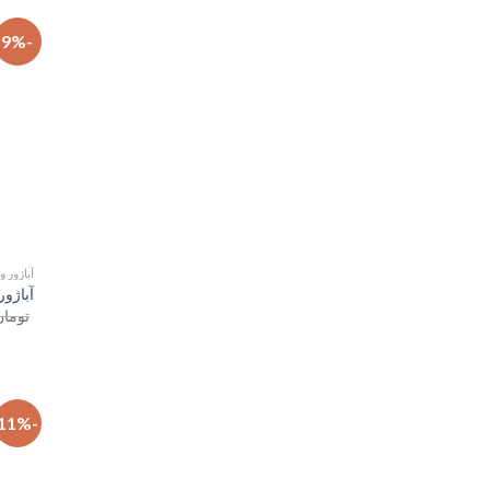
-9%
آباژور و
آباژور
تومان
-11%