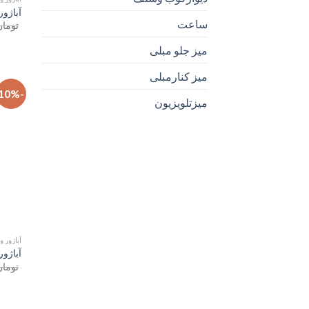
آباژور
ساعت
تومان
میز جلو مبلی
میز کنارمبلی
-10%
میزتلویزیون
آباژور و
آباژور
تومان