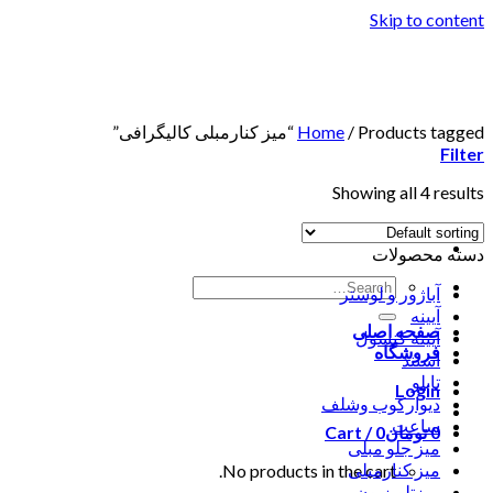
Skip to content
Products tagged “میز کنارمبلی کالیگرافی”
/
Home
Filter
Showing all 4 results
دسته محصولات
آباژور و لوستر
آیینه
صفحه اصلی
آیینه کنسول
فروشگاه
استند
تابلو
Login
دیوارکوب وشلف
ساعت
0
تومان
0
Cart /
میز جلو مبلی
میز کنارمبلی
No products in the cart.
میزتلویزیون