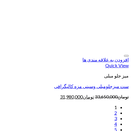
افزودن به علاقه مندی ها
Quick View
میز جلو مبلی
ست میزجلومبلی وسینی مزه کالیگرافی
تومان
33,650,000
تومان
31,980,000
1
2
3
4
5