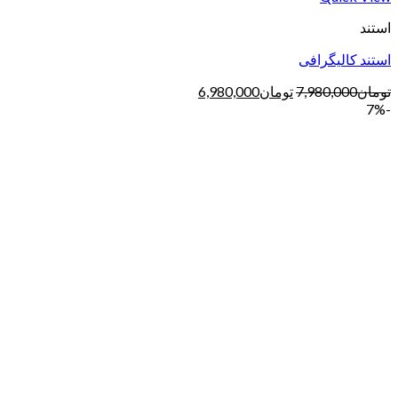
استند
استند کالیگرافی
تومان
7,980,000
تومان
6,980,000
-7%