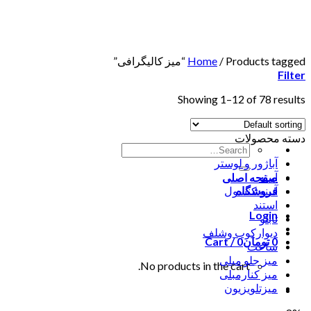
Skip
to
content
Products tagged “میز کالیگرافی”
/
Home
Filter
Showing 1–12 of 78 results
دسته محصولات
آباژور و لوستر
آیینه
صفحه اصلی
فروشگاه
آیینه کنسول
استند
Login
تابلو
دیوارکوب وشلف
0
تومان
0
Cart /
ساعت
میز جلو مبلی
No products in the cart.
میز کنارمبلی
میزتلویزیون