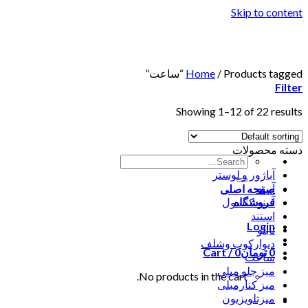
Skip to content
Products tagged “ساعت”
/
Home
Filter
Showing 1–12 of 22 results
دسته محصولات
آباژور و لوستر
آیینه
صفحه اصلی
فروشگاه
آیینه کنسول
استند
Login
تابلو
دیوارکوب وشلف
0
تومان
0
Cart /
ساعت
میز جلو مبلی
No products in the cart.
میز کنارمبلی
میزتلویزیون