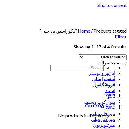
Skip to content
Products tagged “دکوراسیون،داخلی”
/
Home
Filter
Showing 1–12 of 47 results
دسته محصولات
آباژور و لوستر
آیینه
صفحه اصلی
فروشگاه
آیینه کنسول
استند
Login
تابلو
دیوارکوب وشلف
0
تومان
0
Cart /
ساعت
میز جلو مبلی
No products in the cart.
میز کنارمبلی
میزتلویزیون