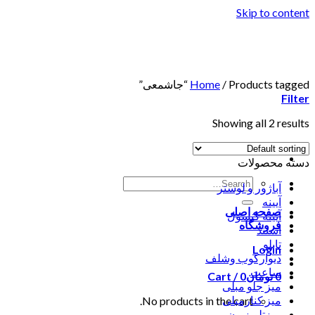
Skip to content
Products tagged “جاشمعی”
/
Home
Filter
Showing all 2 results
دسته محصولات
آباژور و لوستر
آیینه
صفحه اصلی
آیینه کنسول
فروشگاه
استند
تابلو
Login
دیوارکوب وشلف
ساعت
0
تومان
0
Cart /
میز جلو مبلی
میز کنارمبلی
No products in the cart.
میزتلویزیون