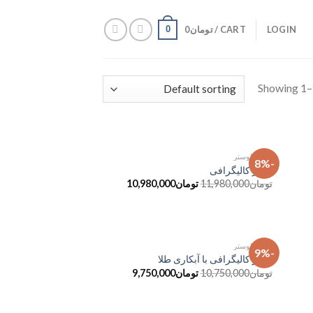
LOGIN
CART /
تومان
0
0
Showing 1–1
آباژور و لوستر
-8%
فزودن
افزودن
آباژور کالیگرافی
به
به
تومان
11,980,000
تومان
10,980,000
علاقه
علاقه
مندی
مندی
ها
ها
آباژور و لوستر
-9%
فزودن
افزودن
آباژور کالیگرافی با آبکاری طلا
به
به
تومان
10,750,000
تومان
9,750,000
علاقه
علاقه
مندی
مندی
ها
ها