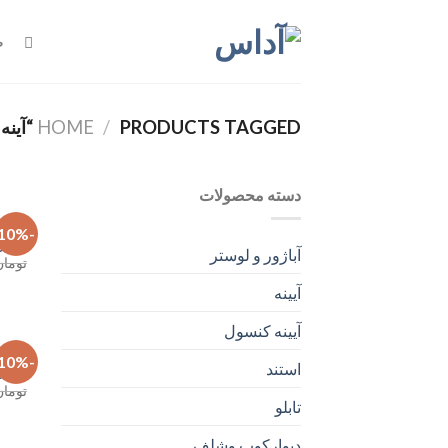
Ski
t
ص
conten
PRODUCTS TAGGED “آینه کالیگرافی”
/
HOME
دسته محصولات
آباژور و
-10%
آباژور
آباژور و لوستر
تومان
آیینه
آیینه کنسول
آباژور و
-10%
استند
آباژور
تومان
تابلو
دیوارکوب وشلف