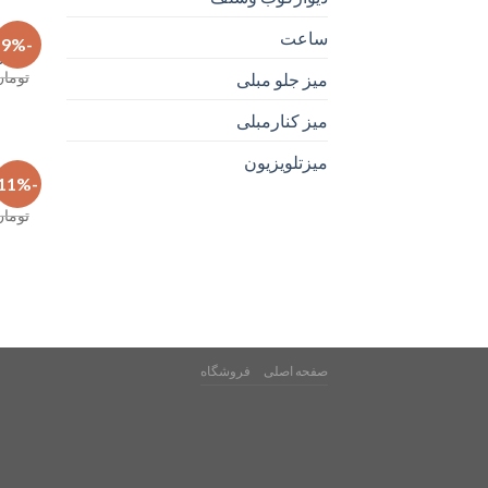
آباژور و
ساعت
-9%
آباژور
تومان
میز جلو مبلی
میز کنارمبلی
میزتلویزیون
آیینه
-11%
آینه آ
تومان
صفحه اصلی
فروشگاه