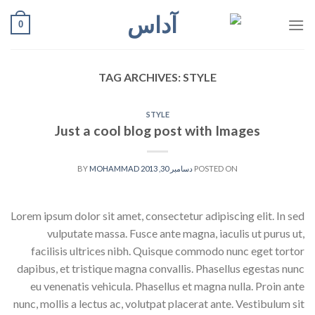
Ski
0
t
conten
TAG ARCHIVES:
STYLE
STYLE
Just a cool blog post with Images
POSTED ON
دسامبر 30, 2013
BY
MOHAMMAD
Lorem ipsum dolor sit amet, consectetur adipiscing elit. In sed
vulputate massa. Fusce ante magna, iaculis ut purus ut,
facilisis ultrices nibh. Quisque commodo nunc eget tortor
dapibus, et tristique magna convallis. Phasellus egestas nunc
eu venenatis vehicula. Phasellus et magna nulla. Proin ante
nunc, mollis a lectus ac, volutpat placerat ante. Vestibulum sit