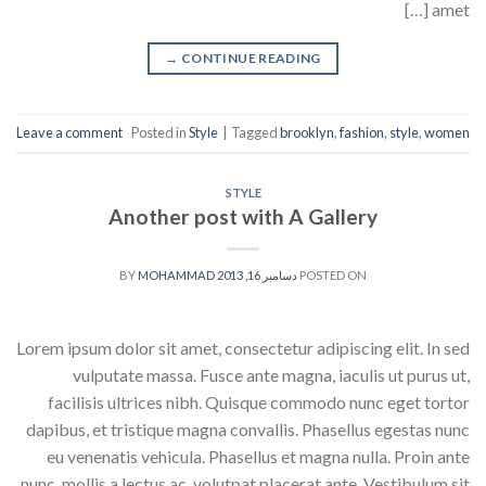
amet […]
→
CONTINUE READING
Leave a comment
Posted in
Style
|
Tagged
brooklyn
,
fashion
,
style
,
women
STYLE
Another post with A Gallery
POSTED ON
دسامبر 16, 2013
BY
MOHAMMAD
Lorem ipsum dolor sit amet, consectetur adipiscing elit. In sed
vulputate massa. Fusce ante magna, iaculis ut purus ut,
facilisis ultrices nibh. Quisque commodo nunc eget tortor
dapibus, et tristique magna convallis. Phasellus egestas nunc
eu venenatis vehicula. Phasellus et magna nulla. Proin ante
nunc, mollis a lectus ac, volutpat placerat ante. Vestibulum sit