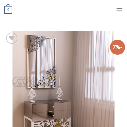
Ski
0
t
conten
-7%
افزودن
به
علاقه
مندی
ها