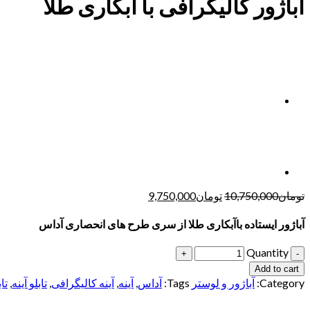
آباژور کالیگرافی با آبکاری طلا
تومان
10,750,000
تومان
9,750,000
آباژور ایستاده باآبکاری طلا از سری طرح های انحصاری آداس
Quantity
Add to cart
Category:
آباژور و لوستر
Tags:
آداس
,
آینه
,
آینه کالیگرافی
,
تابلو آینه
,
تا