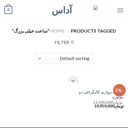
Ski
0
t
conten
PRODUCTS TAGGED “ساعت خیلی بزرگ”
/
HOME
FILTER
ساعت
-5%
افزودن
ساعت دیواری کالیگرافی دو
به
موتوره
علاقه
مندی
تومان
11,580,000
تومان
10,950,000
ها