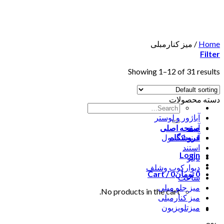
Skip
to
content
Home
/
میز کنارمبلی
Filter
Showing 1–12 of 31 results
دسته محصولات
آباژور و لوستر
آیینه
صفحه اصلی
فروشگاه
آیینه کنسول
استند
Login
تابلو
دیوارکوب وشلف
0
تومان
0
Cart /
ساعت
میز جلو مبلی
No products in the cart.
میز کنارمبلی
میزتلویزیون