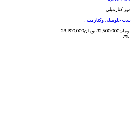
میز کنارمبلی
ست جلومبلی وکنارمبلی
تومان
32,500,000
تومان
28,900,000
-7%