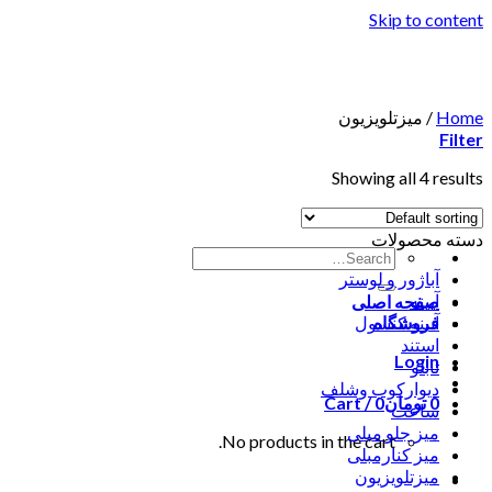
Skip to content
Home
/
میزتلویزیون
Filter
Showing all 4 results
دسته محصولات
آباژور و لوستر
آیینه
صفحه اصلی
فروشگاه
آیینه کنسول
استند
Login
تابلو
دیوارکوب وشلف
0
تومان
0
Cart /
ساعت
میز جلو مبلی
No products in the cart.
میز کنارمبلی
میزتلویزیون