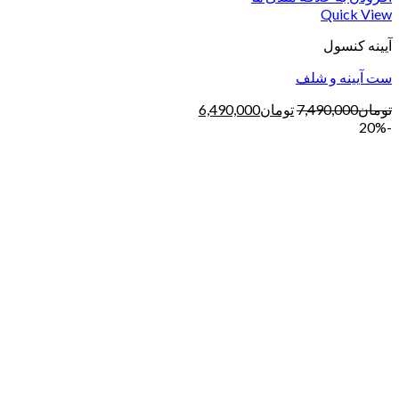
Quick View
آیینه کنسول
ست آیینه و شلف
تومان
7,490,000
تومان
6,490,000
-20%