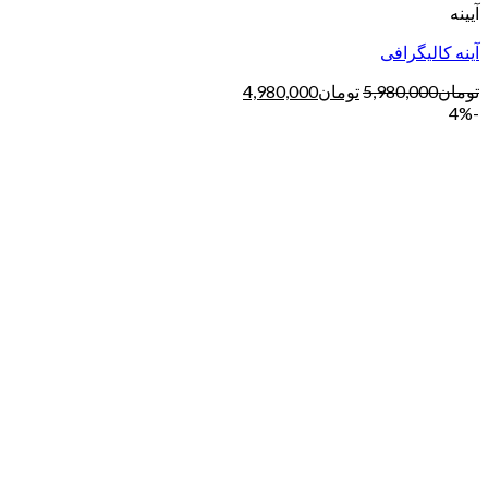
آیینه
آینه کالیگرافی
تومان
5,980,000
تومان
4,980,000
-4%