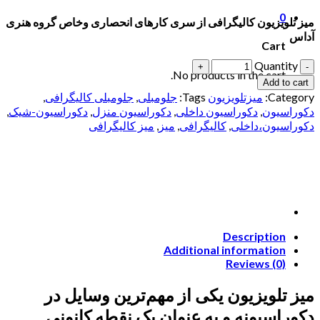
0
میز تلویزیون کالیگرافی از سری کارهای انحصاری وخاص گروه هنری
آداس
Cart
Quantity
No products in the cart.
Add to cart
Category:
میزتلویزیون
Tags:
جلومبلی
,
جلومبلی کالیگرافی
,
دکوراسیون
,
دکوراسیون داخلی
,
دکوراسیون منزل
,
دکوراسیون-شیک
,
دکوراسیون،داخلی
,
کالیگرافی
,
میز
,
میز کالیگرافی
Description
Additional information
Reviews (0)
میز تلویزیون یکی از مهم‌ترین وسایل در
دکوراسیونه و به عنوان یک نقطه کانونی