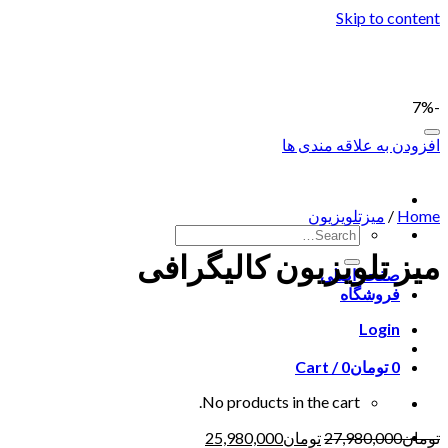
Skip to content
-7%
افزودن به علاقه مندی ها
Home
/
میزتلویزیون
میز تلویزیون کالیگرافی
صفحه اصلی
فروشگاه
Login
0
تومان
0
Cart /
No products in the cart.
تومان
27,980,000
تومان
25,980,000