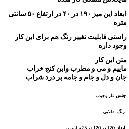
ابعاد این میز ۱۹۰ در ۴۰ در ارتفاع ۵۰ سانتی
متره
راستی قابلیت تغییر رنگ هم برای این کار
وجود داره
متن این کار
ماییم و‌ می و مطرب واین کنج خراب
جان و دل و جام و جامه پر درد شرا
ب
جنس
فلز وچوب
رنگ
ظلایی
ابعاد
120 در 120 در 35 سانتیمتر