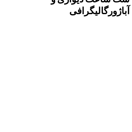
آباژورگالیگرافی