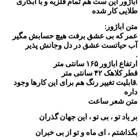
اباژور‌ این ست هم تمام فلزیه و با آبکاری
طلایی کار شده
متن اباژور:
عمر که بی عشق برفت هیچ حسابش مگیر
آب حیاتست عشق در دل وجانش پذیر
.
ارتفاع اباژور ۱۶۵ سانتی متر
قطر کلاهک ۴۲ سانتی متر
.قابلیت تغییر رنگ هم برای این کارها وجود
داره
متن شعر ساعت
بر یاد تو ، بی تو ، این جهان گذران
بگذاشتم ، ای ماه و تو از بی خبران